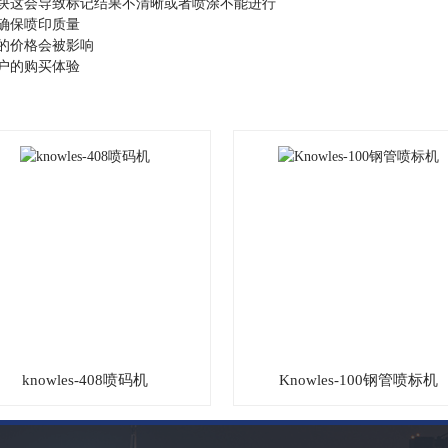
块这会导致标记结果不清晰或者喷涂不能进行
确保喷印质量
的价格会被影响
户的购买体验
knowles-408喷码机
Knowles-100钢管喷标机