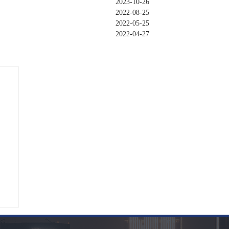
2023-10-26
2022-08-25
2022-05-25
2022-04-27