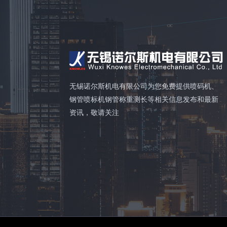
无锡诺尔斯机电有限公司为您免费提供喷码机、
钢管喷标机钢管称重测长等相关信息发布和最新
资讯，敬请关注