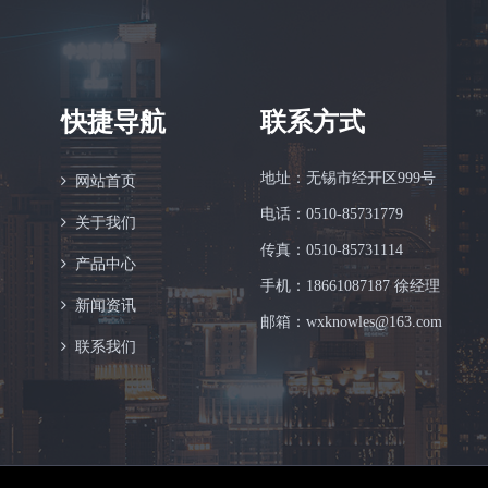
快捷导航
联系方式
地址：无锡市经开区999号
网站首页
电话：0510-85731779
关于我们
传真：0510-85731114
产品中心
手机：18661087187 徐经理
新闻资讯
邮箱：wxknowles@163.com
联系我们